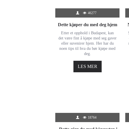
46277
Dette kjøper du med deg hjem
Etter et opphold i Budapest, kan
det være fint å kjøpe med seg gaver
eller suvenirer hjem. Her har du
noen tips til hva du bør kjøpe med
deg.
LES MER
18764