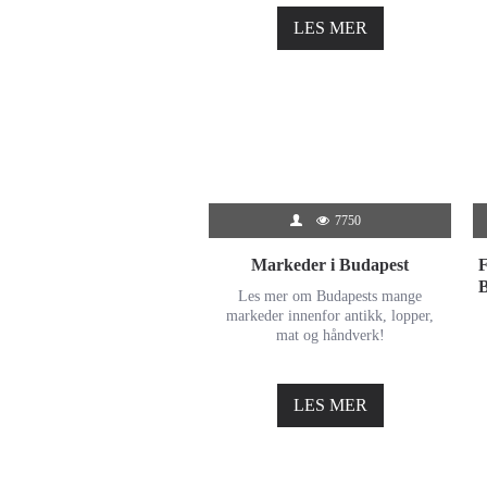
LES MER
7750
Markeder i Budapest
F
B
Les mer om Budapests mange
markeder innenfor antikk, lopper,
mat og håndverk!
LES MER