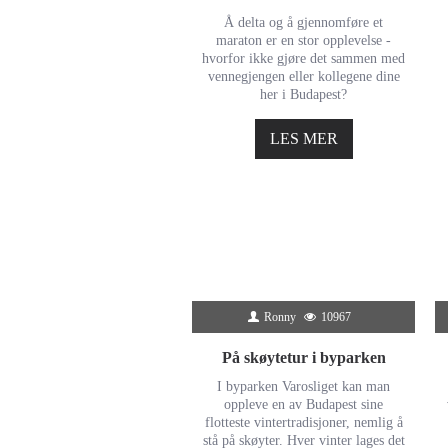
Å delta og å gjennomføre et
maraton er en stor opplevelse -
hvorfor ikke gjøre det sammen med
vennegjengen eller kollegene dine
her i Budapest?
LES MER
Ronny
10967
På skøytetur i byparken
I byparken Varosliget kan man
oppleve en av Budapest sine
flotteste vintertradisjoner, nemlig å
stå på skøyter. Hver vinter lages det