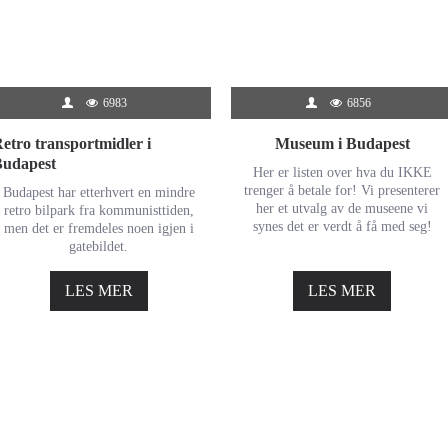
6983
6856
etro transportmidler i
Museum i Budapest
Budapest
Her er listen over hva du IKKE
trenger å betale for! Vi presenterer
Budapest har etterhvert en mindre
her et utvalg av de museene vi
retro bilpark fra kommunisttiden,
synes det er verdt å få med seg!
men det er fremdeles noen igjen i
gatebildet.
LES MER
LES MER