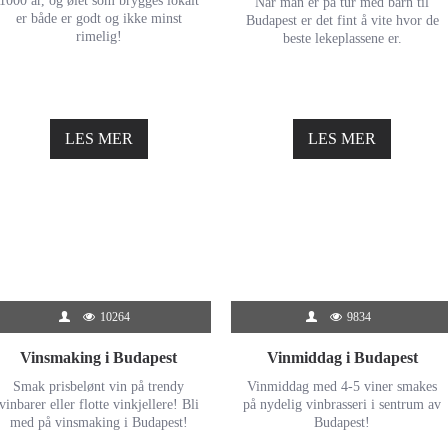
1000 år, og ølet som brygges lokalt
Nár man er på tur med barn til
er både er godt og ikke minst
Budapest er det fint å vite hvor de
rimelig!
beste lekeplassene er.
LES MER
LES MER
10264
9834
Vinsmaking i Budapest
Vinmiddag i Budapest
Smak prisbelønt vin på trendy
Vinmiddag med 4-5 viner smakes
vinbarer eller flotte vinkjellere! Bli
på nydelig vinbrasseri i sentrum av
med på vinsmaking i Budapest!
Budapest!