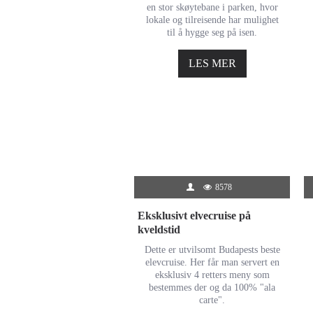
en stor skøytebane i parken, hvor
lokale og tilreisende har mulighet
til å hygge seg på isen.
LES MER
8578
Eksklusivt elvecruise på
kveldstid
Dette er utvilsomt Budapests beste
elevcruise. Her får man servert en
eksklusiv 4 retters meny som
bestemmes der og da 100% "ala
carte".