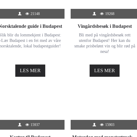
21148
19268
Norsktalende guide i Budapest
Vingårdsbesøk i Budapest
Slik blir du lommekjent i Budapest:
Bli med på vingårdsbesøk rett
-Lær Budapest i en fei med av våre
utenfor Budapest! Her kan du
norsktalende, lokal budapestguider!
smake prisbelønt vin og blir rød på
nesa!
LES MER
LES MER
15937
15903