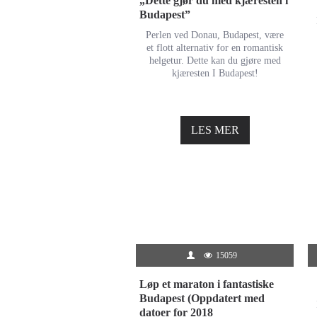
„Dette gjør du med kjæresten i
Budapest”
Perlen ved Donau, Budapest, være
et flott alternativ for en romantisk
helgetur. Dette kan du gjøre med
kjæresten I Budapest!
LES MER
15059
Løp et maraton i fantastiske
Budapest (Oppdatert med
datoer for 2018