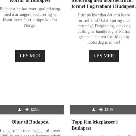
Kortur til Budapest
Motordag med monstertruck,
formel 1 og trabant i Budapest.
Budapest.no har svært god erfaring
med å arrangere korturer og vi
Lurt på hvordan det er å kjøre
bistår hvert år et knippe kor fra
formel 1 bil? Glattkjøring med
Norge.
mustang? Dragracing, tanks og
pulling av handlevogn? Nå har
gruppen sjansen for skikkelig
motordag med oss!
LES MER
LES MER
12235
12193
Øltur til Budapest
Topp fem lekeplasser i
Budapest
I Ungarn har man brygget øl i over