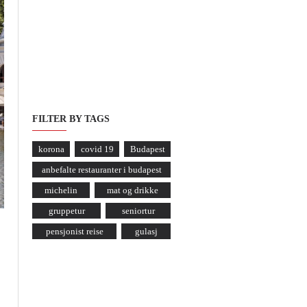
FILTER BY TAGS
korona
covid 19
Budapest
anbefalte restauranter i budapest
michelin
mat og drikke
gruppetur
seniortur
pensjonist reise
gulasj