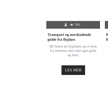
7383
Transport og norsktalende
R
guide fra flyplass
Bli hentet på flyplassen og se byen
fra minibuss setet med egen guide
og buss!
LES MER