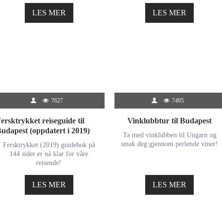
LES MER
LES MER
7627
7495
ersktrykket reiseguide til
Vinklubbtur til Budapest
udapest (oppdatert i 2019)
Ta med vinklubben til Ungarn og
smak deg gjennom perlende viner!
Fersktrykket (2019) guidebok på
144 sider er nå klar for våre
reisende!
LES MER
LES MER