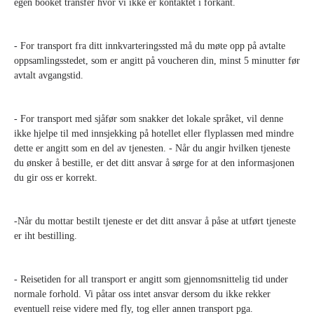
egen booket transfer hvor vi ikke er kontaktet i forkant.
- For transport fra ditt innkvarteringssted må du møte opp på avtalte
oppsamlingsstedet, som er angitt på voucheren din, minst 5 minutter før
avtalt avgangstid.
- For transport med sjåfør som snakker det lokale språket, vil denne
ikke hjelpe til med innsjekking på hotellet eller flyplassen med mindre
dette er angitt som en del av tjenesten. - Når du angir hvilken tjeneste
du ønsker å bestille, er det ditt ansvar å sørge for at den informasjonen
du gir oss er korrekt.
-Når du mottar bestilt tjeneste er det ditt ansvar å påse at utført tjeneste
er iht bestilling.
- Reisetiden for all transport er angitt som gjennomsnittelig tid under
normale forhold. Vi påtar oss intet ansvar dersom du ikke rekker
eventuell reise videre med fly, tog eller annen transport pga.