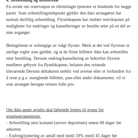
4. Avbestilling og uteblivelse
En avtale om reservasjon av tilrettelagte tjenester er bindende for begge
parter. Som avbestillingstidspunkt gjelder den dato arrangøren har
mottatt skriftlig avbestilling. Flyselskapene har innført restriksjoner på
muligheter for endringer og kanselleringer av bestilte seter på en del av
sine avganger.
Betingelsene er avhengige av valgt flyrute. Merk at det ved flyreiser er
særlige regler som gjelder, og at de fleste billetter ikke kan avbestilles
etter bestilling. Dersom endring/kansellering av bekreftet flyreise
medfører gebyrer fra flyselskapene, belastes den reisende
tilsvarende.Dersom deltakeren uteblir ved avreise eller er forhindret fra
å reise p.g.a. manglende billetter, pass eller andre dokumenter, vil vi
som arrangør beregne reisens fulle pris.
Om ikke annet avtales skal følgende legges til grunn for
gruppearrangement:
- Avbestilling uten kostand (utover depositum) senest 60 dager før
ankomst.
- Endring/justering av antall med inntil 10% inntil 45 dager før