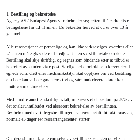
1. Bestilling og bekreftelse
Agnecy AS / Budapest Agency forbeholder seg retten til å endre disse
betingelsene fra tid til annen. Du bekrefter herved at du er over 18 år
gammel.
Alle reservasjoner er personlige og kan ikke videreselges, overdras eller
på annen måte gis videre til tredjepart uten særskilt avtale om dette.
Bestilling skal skje skriftlig, og regnes som bindende etter at tilbud er
bekreftet av kunden via e post .Særlige helseforhold som krever dertil
egnede rom, diett eller medisinskutstyr skal opplyses om ved bestilling,
om ikke kan vi ikke garantere at vi og våre underleverandører kan
imøtekomme dine ønsker.
Med mindre annet er skriftlig avtalt, innkreves et depositum på 30% av
det totalgrunntilbudet ved akseptert bekreftelse av bestillingen.
Restbeløp med evt tilleggsbestillinger skal være betalt iht faktura/avtale,
normalt 45 dager før reisearrangementet starter.
Om depositum er lavere enn selve avbestillingskostanden og vi kan