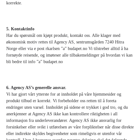
korrekte.
5. Kontaktinfo
Har du spørsmål om kjøpt produkt, kontakt oss. Alle klager med
økonomisk motiv rettes til Agency AS, sentrumsgården 7240 Hitra
Norge eller via e post rkarlsen ”a” budapet.no Vi tilstreber alltid å ha
fornøyde reisende, og imøteser alle tilbakemeldinger på hvordan vi kan
bli bedre til info ”a” budapet.no
6. Agency AS’s generelle ansvar.
Vi har gjort vårt ytterste for at innholdet på våre hjemmesider og
produkt tilbud er korrekt. Vi forbeholder oss retten til å foreta
endringer uten varsel. Innholdet på sidene er trykket i god tro, og du
anerkjenner at Agency AS ikke kan kontrollere riktigheten i all
informasjon fra underleverandører. Agency AS ikke ansvarlig for
forsinkelser eller svikt i utførelsen av våre forpliktelser når disse direkte
eller indirekte skyldes begivenheter som rimeligvis er utenfor vår