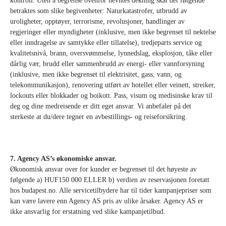
kontroll. Uten å begrense ovenfor nevntes dekning skal det følgende
betraktes som slike begivenheter: Naturkatastrofer, utbrudd av
uroligheter, opptøyer, terrorisme, revolusjoner, handlinger av
regjeringer eller myndigheter (inklusive, men ikke begrenset til nektelse
eller inndragelse av samtykke eller tillatelse), tredjeparts service og
kvalitetsnivå, brann, oversvømmelse, lynnedslag, eksplosjon, tåke eller
dårlig vær, brudd eller sammenbrudd av energi- eller vannforsyning
(inklusive, men ikke begrenset til elektrisitet, gass, vann, og
telekommunikasjon), renovering utført av hotellet eller veinett, streiker,
lockouts eller blokkader og boikott. Pass, visum og medisinske krav til
deg og dine medreisende er ditt eget ansvar. Vi anbefaler på det
sterkeste at du/dere tegner en avbestillings- og reiseforsikring.
7. Agency AS’s økonomiske ansvar.
Økonomisk ansvar over for kunder er begrenset til det høyeste av
følgende a) HUF150 000 ELLER b) verdien av reservasjonen foretatt
hos budapest.no. Alle servicetilbydere har til tider kampanjepriser som
kan være lavere enn Agency AS pris av ulike årsaker. Agency AS er
ikke ansvarlig for erstatning ved slike kampanjetilbud.