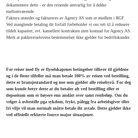
dokumentere dette - er den reisende ansvarlig for å dekke
mellomværende.
Faktura utstedes og faktureres av Agency AS som er medlem i RGF.
Ved manglende betaling iht forfall forbeholder vi oss rett til å redusere
tildelt kapasitet, evt. kansellere kontrakten uten kostnad for Agency AS.
Merk at
pakkereiselovens bestemmelser ikke gjelder for bedriftskunder.
For reiser med fly er flyselskapenes betingelser tilhver til gjeldene
og i de fleste tilfeller må man betale 100% av reisen ved bestilling,
dette er bransjestandard og noe som gjelder alle reisebyrå. For deg
som kunde betyr dette at du betaler alt ved bestilling eller et
depsoitum som er høyere enn anslått over samt restbeløp. Om du
velger å avbestille pga sykdom, frykt, pålegg fra arbeidsgiver eller
fri vilje vil man normalt måtte betale iht avtale.
Dette gjelder ikke
ved offisiellt erklærte fource major situasjoner.