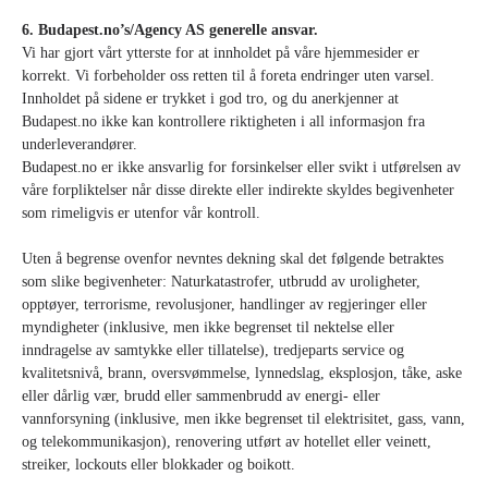
6. Budapest.no’s/Agency AS generelle ansvar.
Vi har gjort vårt ytterste for at innholdet på våre hjemmesider er
korrekt. Vi forbeholder oss retten til å foreta endringer uten varsel.
Innholdet på sidene er trykket i god tro, og du anerkjenner at
Budapest.no ikke kan kontrollere riktigheten i all informasjon fra
underleverandører.
Budapest.no er ikke ansvarlig for forsinkelser eller svikt i utførelsen av
våre forpliktelser når disse direkte eller indirekte skyldes begivenheter
som rimeligvis er utenfor vår kontroll.
Uten å begrense ovenfor nevntes dekning skal det følgende betraktes
som slike begivenheter: Naturkatastrofer, utbrudd av uroligheter,
opptøyer, terrorisme, revolusjoner, handlinger av regjeringer eller
myndigheter (inklusive, men ikke begrenset til nektelse eller
inndragelse av samtykke eller tillatelse), tredjeparts service og
kvalitetsnivå, brann, oversvømmelse, lynnedslag, eksplosjon, tåke, aske
eller dårlig vær, brudd eller sammenbrudd av energi- eller
vannforsyning (inklusive, men ikke begrenset til elektrisitet, gass, vann,
og telekommunikasjon), renovering utført av hotellet eller veinett,
streiker, lockouts eller blokkader og boikott.