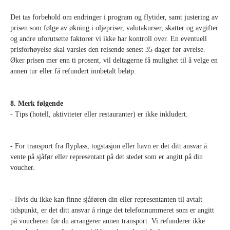
Det tas forbehold om endringer i program og flytider, samt justering av
prisen som følge av økning i oljepriser, valutakurser, skatter og avgifter
og andre uforutsette faktorer vi ikke har kontroll over. En eventuell
prisforhøyelse skal varsles den reisende senest 35 dager før avreise.
Øker prisen mer enn ti prosent, vil deltagerne få mulighet til å velge en
annen tur eller få refundert innbetalt beløp.
8. Merk følgende
- Tips (hotell, aktiviteter eller restauranter) er ikke inkludert.
- For transport fra flyplass, togstasjon eller havn er det ditt ansvar å
vente på sjåfør eller representant på det stedet som er angitt på din
voucher.
- Hvis du ikke kan finne sjåføren din eller representanten til avtalt
tidspunkt, er det ditt ansvar å ringe det telefonnummeret som er angitt
på voucheren før du arrangerer annen transport. Vi refunderer ikke