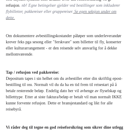
refusjon.
nb! Egne betingelser gjelder ved bestillinger som inkluderer
flybilletter, pakkereiser eller gruppereiser.
Se egen seksjon under om
dette.
Om dokumentere avbestillingskostander påløper som underleverandør
krever feks pga sesong eller "ferskvare" som billetter til fly, konserter
eller kulturarrangement - er den reisende selv ansvarlig for å dekke
mellomværende.
Tap / refusjon ved pakkereise:
Depositum tapes i sin helhet om du avbestiller etter din skriftlig epost-
bestilling til oss. Normalt vil du da ha en tid frem til reisestart på å
betale resterende beløp. Endelig dato her vil avhenge av flyselskap og
billetttype. Etter at siste faktura/beløp er betalt vil man normalt IKKE
kunne forvente refusjon.
Dette er bransjestandard og likt for alle
reisebyrå.
Vi råder deg til tegne en god reiseforsikring som sikrer dine utlegg