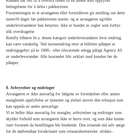
Kunden har rett til å overdra reisen til en annen som oppfyller
betingelsene for å delta i pakkereisen.
Forutsetningen er at arrangøren eller formidleren gis melding om dette
innen10 dager før pakkereisen starter, og at arrangøren og/eller
underleverandører han benytter, ikke er bundet av regler som forbyr
slik overdragelse.
Rutefly tilhører bl.a. denne kategori underleverandører hvor endring
kan være vanskelig. Ved navneendring etter at billetter påløper et
endringsgebyr på kr 1000,- eller tilsvarende utlegg pålagt Agency AS
av underleverandør. Alle kostander blir avklart med kunden før de
påløper.
8. Avbrytelser og endringer
Arrangøren er ikke ansvarlig for følgene av forsinkelser eller annen
manglende oppfyllelse av tjenester og ytelser utover den refusjon som
kan oppnås av andre ansvarlige.
Vi er heller ikke ansvarlig for mangler, avbrytelser og endringer som
skyldes forhold som arrangøren ikke er herre over, og som ikke kunne
vært forutsett da bestillingen ble bindende. Den reisende må selv sørge
for de nødvendige forsikringer som reisegodsreisesyke, ulykke-,