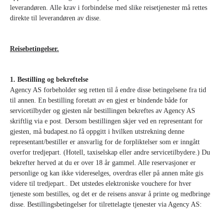
leverandøren. Alle krav i forbindelse med slike reisetjenester må rettes
direkte til leverandøren av disse.
Reisebetingelser.
1. Bestilling og bekreftelse
Agency AS forbeholder seg retten til å endre disse betingelsene fra tid
til annen. En bestilling foretatt av en gjest er bindende både for
servicetilbyder og gjesten når bestillingen bekreftes av Agency AS
skriftlig via e post. Dersom bestillingen skjer ved en representant for
gjesten, må budapest.no få oppgitt i hvilken utstrekning denne
representant/bestiller er ansvarlig for de forpliktelser som er inngått
overfor tredjepart. (Hotell, taxiselskap eller andre servicetilbydere.) Du
bekrefter herved at du er over 18 år gammel. Alle reservasjoner er
personlige og kan ikke videreselges, overdras eller på annen måte gis
videre til tredjepart.. Det utstedes elektroniske vouchere for hver
tjeneste som bestilles, og det er de reisens ansvar å printe og medbringe
disse. Bestillingsbetingelser for tilrettelagte tjenester via Agency AS: