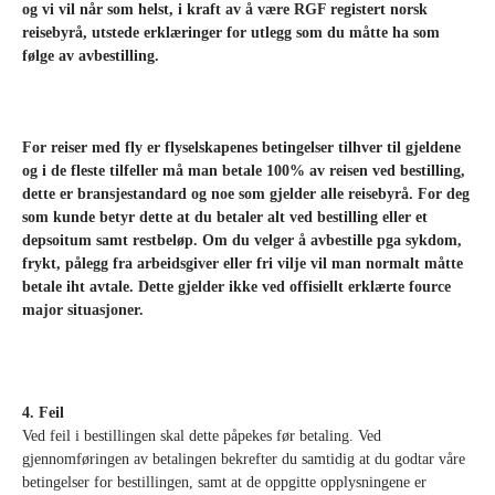
og vi vil når som helst, i kraft av å være RGF registert norsk
reisebyrå, utstede erklæringer for utlegg som du måtte ha som
følge av avbestilling.
For reiser med fly er flyselskapenes betingelser tilhver til gjeldene
og i de fleste tilfeller må man betale 100% av reisen ved bestilling,
dette er bransjestandard og noe som gjelder alle reisebyrå. For deg
som kunde betyr dette at du betaler alt ved bestilling eller et
depsoitum samt restbeløp. Om du velger å avbestille pga sykdom,
frykt, pålegg fra arbeidsgiver eller fri vilje vil man normalt måtte
betale iht avtale.
Dette gjelder ikke ved offisiellt erklærte fource
major situasjoner.
4. Feil
Ved feil i bestillingen skal dette påpekes før betaling. Ved
gjennomføringen av betalingen bekrefter du samtidig at du godtar våre
betingelser for bestillingen, samt at de oppgitte opplysningene er