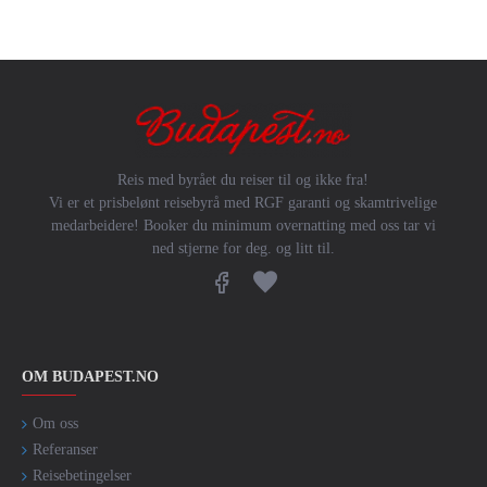
Reis med byrået du reiser til og ikke fra!
Vi er et prisbelønt reisebyrå med RGF garanti og skamtrivelige
medarbeidere! Booker du minimum overnatting med oss tar vi
ned stjerne for deg. og litt til.
OM BUDAPEST.NO
Om oss
Referanser
Reisebetingelser