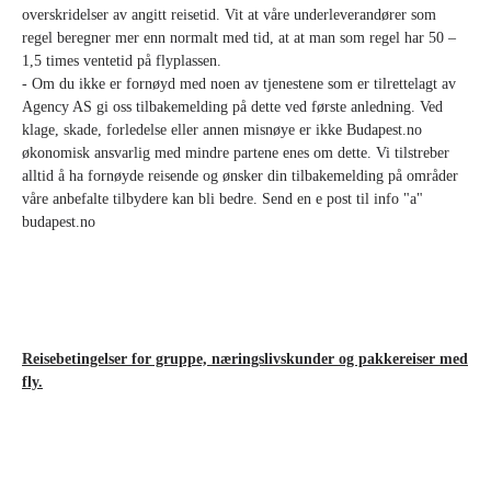
overskridelser av angitt reisetid. Vit at våre underleverandører som
regel beregner mer enn normalt med tid, at at man som regel har 50 –
1,5 times ventetid på flyplassen.
- Om du ikke er fornøyd med noen av tjenestene som er tilrettelagt av
Agency AS gi oss tilbakemelding på dette ved første anledning. Ved
klage, skade, forledelse eller annen misnøye er ikke Budapest.no
økonomisk ansvarlig med mindre partene enes om dette. Vi tilstreber
alltid å ha fornøyde reisende og ønsker din tilbakemelding på områder
våre anbefalte tilbydere kan bli bedre. Send en e post til info "a"
budapest.no
Reisebetingelser for gruppe, næringslivskunder og pakkereiser med
fly.