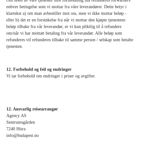
Om noen av våre tjenester mot formodning må refunderes forwarders
enhver betingelse som vi mottar fra våre leverandører. Dette betyr i
klartekst a) om man avbestiller mot oss, men vi ikke mottar beløp -
eller b) det er en forsinkelse fra når vi mottar den kjøpte tjenestens
beløp tilbake fra vår leverandør, er vi kun pliktlig til å refundere
om/når vi har mottatt betaling fra vår leverandør. Alle beløp som
refunderes vil refunderes tilbake til samme person / selskap som betalte
tjenesten.
12. Forbehold og feil og endringer
Vi tar forbehold om endringer i priser og avgifter.
12. Ansvarlig reisearrangør
Agency AS
Sentrumsgården
7240 Hitra
info@budapest.no