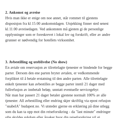
2. Ankomst og avreise
Hvis man ikke er enige om noe annet, står rommet til gjestens
disposisjon fra kl.15.00 anskomstdagen. Utsjekking finner sted senest
kl.11.00 avreisedagen. Ved ankomsten må gjesten gi de personlige
opplysninger som er foreskrevet i lokal lov og forskrift, eller av andre
grunner er nødvendig for hotellets virksomhet.
3. Avbestilling og uteblivelse (No show)
En avtale om reservasjon av tilrettelagte tjenester er bindende for begge
parter. Dersom den ene parten bryter avtalen, er vedkommende
forpliktet til å betale erstatning til den andre parten. Alle tilrettelagte
enkelt tjenester kan avbestilles av begge parter inntil 21 dager med
fullrefusjon av innbetalt beløp, unntatt eventuelle servicegebyr.
Når man har passert 21 dager betaler gjestene normalt 100% av alle
tjenester. All avbestilling eller endring skjer skriftlig via epost refusjon
"snabelA" budapest.no. Vi utsteder gjerne en erklæring på dine utlegg
som du kan ta opp mot din reiseforsikring - da "last minute" endringer
ofte skyldes sykdom eller årsaker hvor din reiseforsikring vil gi