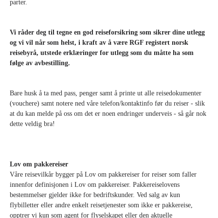
parter.
Vi råder deg til tegne en god reiseforsikring som sikrer dine utlegg
og vi vil når som helst, i kraft av å være RGF registert norsk
reisebyrå, utstede erklæringer for utlegg som du måtte ha som
følge av avbestilling.
Bare husk å ta med pass, penger samt å printe ut alle reisedokumenter
(vouchere) samt notere ned våre telefon/kontaktinfo før du reiser - slik
at du kan melde på oss om det er noen endringer underveis - så går nok
dette veldig bra!
Lov om pakkereiser
Våre reisevilkår bygger på Lov om pakkereiser for reiser som faller
innenfor definisjonen i Lov om pakkereiser. Pakkereiselovens
bestemmelser gjelder ikke for bedriftskunder. Ved salg av kun
flybilletter eller andre enkelt reisetjenester som ikke er pakkereise,
opptrer vi kun som agent for flyselskapet eller den aktuelle