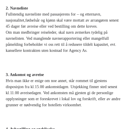
2. Navneliste
Fullstendig navneliste med passasjerens for – og etternavn,
nasjonalitet,fødselsår og kjønn skal være mottatt av arrangøren senest
45 dager før avreise eller ved bestilling om dette kreves.
Om man medbringer reiseleder, skal navn avmerkes tydelig på
navnelisten. Ved manglende navnerapportering eller mangelfull
påmelding forbeholder vi oss rett til å redusere tildelt kapasitet, evt.
kansellere kontrakten uten kostnad for Agency As.
3. Ankomst og avreise
Hvis man ikke er enige om noe annet, står rommet til gjestens
disposisjon fra kl.15.00 ankomstdagen. Utsjekking finner sted senest
kl.11.00 avreisedagen. Ved ankomsten må gjesten gi de personlige
opplysninger som er foreskrevet i lokal lov og forskrift, eller av andre
grunner er nødvendig for hotellets virksomhet.