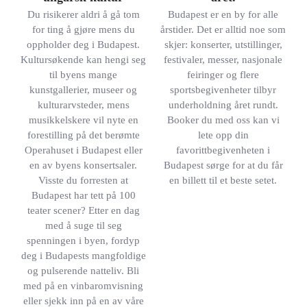
Du risikerer aldri å gå tom
Budapest er en by for alle
for ting å gjøre mens du
årstider. Det er alltid noe som
oppholder deg i Budapest.
skjer: konserter, utstillinger,
Kultursøkende kan hengi seg
festivaler, messer, nasjonale
til byens mange
feiringer og flere
kunstgallerier, museer og
sportsbegivenheter tilbyr
kulturarvsteder, mens
underholdning året rundt.
musikkelskere vil nyte en
Booker du med oss kan vi
forestilling på det berømte
lete opp din
Operahuset i Budapest eller
favorittbegivenheten i
en av byens konsertsaler.
Budapest sørge for at du får
Visste du forresten at
en billett til et beste setet.
Budapest har tett på 100
teater scener? Etter en dag
med å suge til seg
spenningen i byen, fordyp
deg i Budapests mangfoldige
og pulserende natteliv. Bli
med på en vinbaromvisning
eller sjekk inn på en av våre