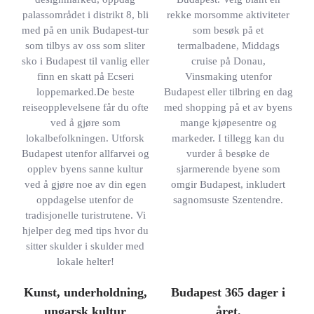
palassområdet i distrikt 8, bli
rekke morsomme aktiviteter
med på en unik Budapest-tur
som besøk på et
som tilbys av oss som sliter
termalbadene, Middags
sko i Budapest til vanlig eller
cruise på Donau,
finn en skatt på Ecseri
Vinsmaking utenfor
loppemarked.De beste
Budapest eller tilbring en dag
reiseopplevelsene får du ofte
med shopping på et av byens
ved å gjøre som
mange kjøpesentre og
lokalbefolkningen. Utforsk
markeder. I tillegg kan du
Budapest utenfor allfarvei og
vurder å besøke de
opplev byens sanne kultur
sjarmerende byene som
ved å gjøre noe av din egen
omgir Budapest, inkludert
oppdagelse utenfor de
sagnomsuste Szentendre.
tradisjonelle turistrutene. Vi
hjelper deg med tips hvor du
sitter skulder i skulder med
lokale helter!
Kunst, underholdning,
Budapest 365 dager i
ungarsk kultur
året.