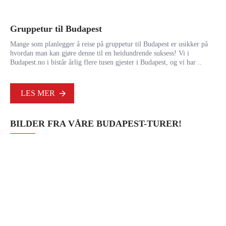
Sz
Gruppetur til Budapest
hi
Mange som planlegger å reise på gruppetur til Budapest er usikker på
Den
hvordan man kan gjøre denne til en heidundrende suksess! Vi i
til
Budapest.no i bistår årlig flere tusen gjester i Budapest, og vi har ..
186
LES MER
BILDER FRA VÅRE BUDAPEST-TURER!