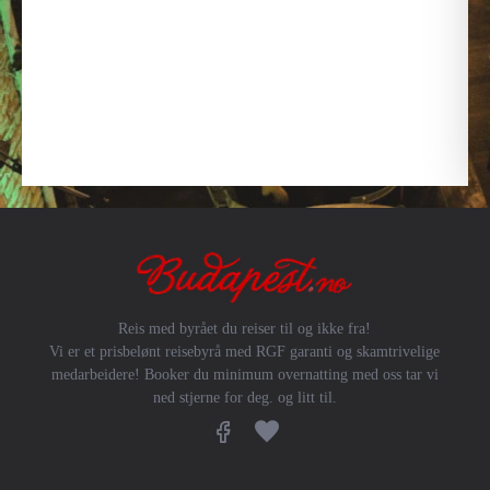
Reis med byrået du reiser til og ikke fra!
Vi er et prisbelønt reisebyrå med RGF garanti og skamtrivelige
medarbeidere! Booker du minimum overnatting med oss tar vi
ned stjerne for deg. og litt til.