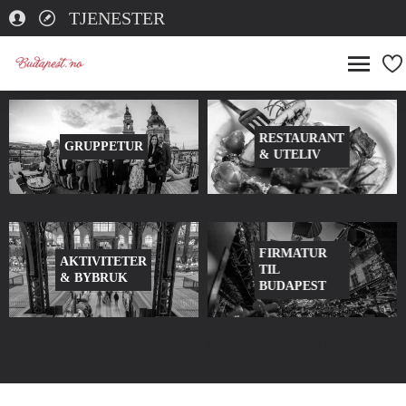
TJENESTER
RESTAURANT
GRUPPETUR
& UTELIV
Gruppetur
Restaurant & Uteliv
FIRMATUR
AKTIVITETER
TIL
& BYBRUK
BUDAPEST
Bruk byen som en lokal!
Alt om våre leveranser til event og
firmareise segmentet i Budapest og
Balaton.