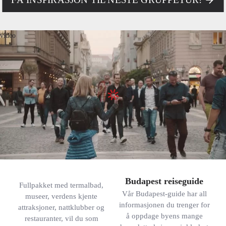
video
Budapest reiseguide
Fullpakket med termalbad,
Vår Budapest-guide har all
museer, verdens kjente
informasjonen du trenger for
attraksjoner, nattklubber og
å oppdage byens mange
restauranter, vil du som