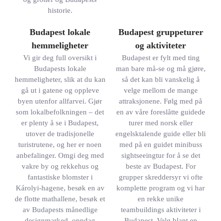
historie.
Budapest lokale
Budapest gruppeturer
hemmeligheter
og aktiviteter
Vi gir deg full oversikt i
Budapest er fylt med ting
Budapests lokale
man bare må-se og må gjøre,
hemmeligheter, slik at du kan
så det kan bli vanskelig å
gå ut i gatene og oppleve
velge mellom de mange
byen utenfor allfarvei. Gjør
attraksjonene. Følg med på
som lokalbefolkningen – det
en av våre foreslåtte guidede
er plenty å se i Budapest,
turer med norsk eller
utover de tradisjonelle
engelsktalende guide eller bli
turistrutene, og her er noen
med på en guidet minibuss
anbefalinger. Omgi deg med
sightseeingtur for å se det
vakre by og rekkehus og
beste av Budapest. For
fantastiske blomster i
grupper skreddersyr vi ofte
Károlyi-hagene, besøk en av
komplette program og vi har
de flotte mathallene, besøk et
en rekke unike
av Budapests månedlige
teambuildings aktiviteter i
designmarked, oppdag
Budapest. Velg blant en