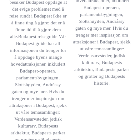
hovedattraksjoner, inkludert
besøker Budapest oppdage at
Budapest-operaen,
det evige problemet med å
parlamentsbygningen,
reise rundt i Budapest ikke er
Slottshøyden, Andrássy
å finne ting å gjøre; det er å
gaten og mye mer. Hvis du
finne tid til å gjøre dem
trenger mer inspirasjon om
alle.Budapest reiseguide Vår
attraksjoner i Budapest, sjekk
Budapest-guide har all
ut våre temasamlinger:
informasjonen du trenger for
Verdensarvsteder, jødisk
å oppdage byens mange
kulturarv, Budapests
hovedattraksjoner, inkludert
arkitektur, Budapests parker
Budapest-operaen,
og grotter og Budapests
parlamentsbygningen,
historie.
Slottshøyden, Andrássy
gaten og mye mer. Hvis du
trenger mer inspirasjon om
attraksjoner i Budapest, sjekk
ut våre temasamlinger:
Verdensarvsteder, jødisk
kulturarv, Budapests
arkitektur, Budapests parker
og grotter og Budapests