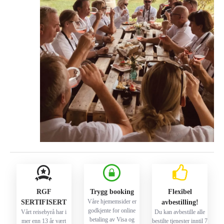
RGF
Trygg booking
Flexibel
Våre hjememsider er
SERTIFISERT
avbestilling!
godkjente for online
Vårt reisebyrå har i
Du kan avbestille alle
betaling av Visa og
mer enn 13 år vært
bestilte tjenester inntil 7