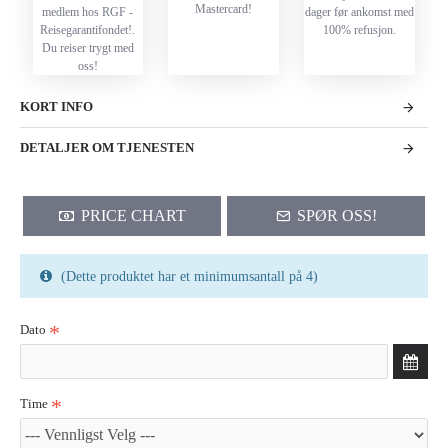
Mastercard!
medlem hos RGF -
dager før ankomst med
Reisegarantifondet!.
100% refusjon.
Du reiser trygt med
oss!
KORT INFO
DETALJER OM TJENESTEN
PRICE CHART
SPØR OSS!
(Dette produktet har et minimumsantall på 4)
Dato
Time