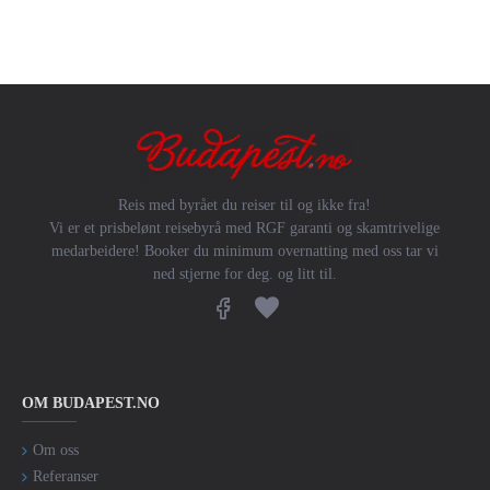
Reis med byrået du reiser til og ikke fra!
Vi er et prisbelønt reisebyrå med RGF garanti og skamtrivelige
medarbeidere! Booker du minimum overnatting med oss tar vi
ned stjerne for deg. og litt til.
OM BUDAPEST.NO
Om oss
Referanser