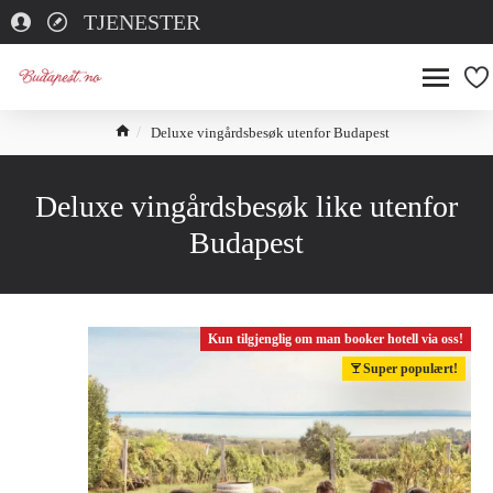
TJENESTER
Deluxe vingårdsbesøk utenfor Budapest
Deluxe vingårdsbesøk like utenfor
Budapest
Kun tilgjenglig om man booker hotell via oss!
Super populært!