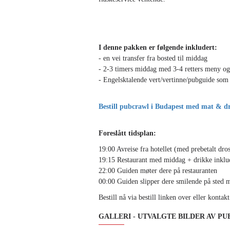
I denne pakken er følgende inkludert:
- en vei transfer fra bosted til middag
- 2-3 timers middag med 3-4 retters meny og 
- Engelsktalende vert/vertinne/pubguide som v
Bestill pubcrawl i Budapest med mat & dr
Foreslått tidsplan:
19:00 Avreise fra hotellet (med prebetalt dros
19:15 Restaurant med middag + drikke inklu
22:00 Guiden møter dere på restauranten
00:00 Guiden slipper dere smilende på sted 
Bestill nå via bestill linken over eller konta
GALLERI - UTVALGTE BILDER AV P