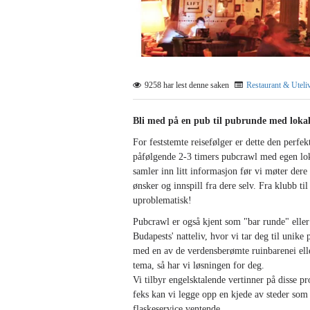
9258 har lest denne saken
Restaurant & Uteli
Bli med på en pub til pubrunde med lokale
For feststemte reisefølger er dette den perfek
påfølgende 2-3 timers pubcrawl med egen lokal
samler inn litt informasjon før vi møter dere 
ønsker og innspill fra dere selv. Fra klubb ti
uproblematisk!
Pubcrawl er også kjent som "bar runde" eller 
Budapests' natteliv, hvor vi tar deg til unike
med en av de verdensberømte ruinbarenei ell
tema, så har vi løsningen for deg.
Vi tilbyr engelsktalende vertinner på disse p
feks kan vi legge opp en kjede av steder som
flaskeservice ventende.