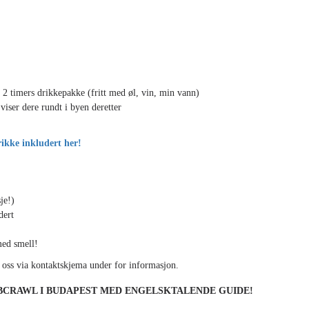
2 timers drikkepakke (fritt med øl, vin, min vann)
iser dere rundt i byen deretter
ikke inkludert her!
je!)
dert
med smell!
kt oss via kontaktskjema under for informasjon.
UBCRAWL I BUDAPEST MED ENGELSKTALENDE GUIDE!