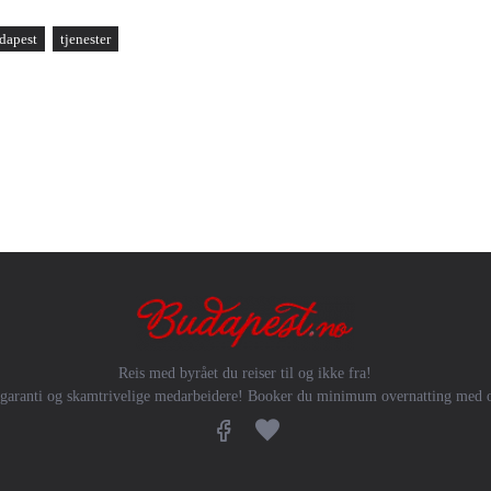
udapest
tjenester
Reis med byrået du reiser til og ikke fra!
garanti og skamtrivelige medarbeidere! Booker du minimum overnatting med oss t