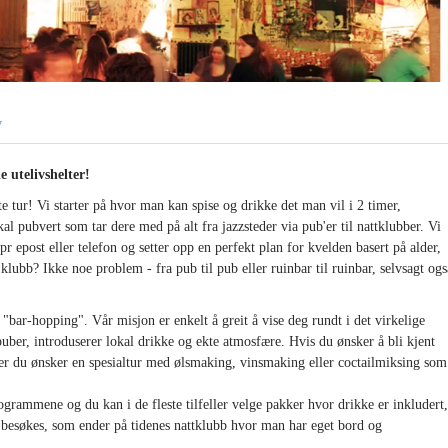
v
 utelivshelter!
te tur! Vi starter på hvor man kan spise og drikke det man vil i 2 timer,
 pubvert som tar dere med på alt fra jazzsteder via pub'er til nattklubber. Vi
pr epost eller telefon og setter opp en perfekt plan for kvelden basert på alder,
l klubb? Ikke noe problem - fra pub til pub eller ruinbar til ruinbar, selvsagt ogs
"bar-hopping". Vår misjon er enkelt å greit å vise deg rundt i det virkelige
 puber, introduserer lokal drikke og ekte atmosfære. Hvis du ønsker å bli kjent
er du ønsker en spesialtur med ølsmaking, vinsmaking eller coctailmiksing som
rogrammene og du kan i de fleste tilfeller velge pakker hvor drikke er inkludert,
 besøkes, som ender på tidenes nattklubb hvor man har eget bord og