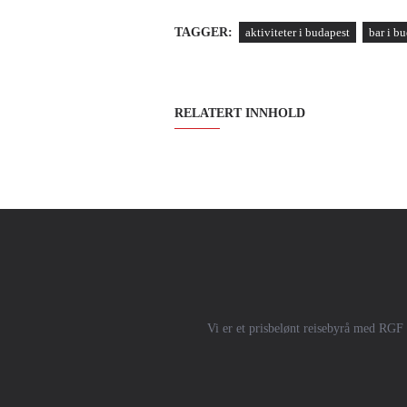
TAGGER:
aktiviteter i budapest
bar i b
RELATERT INNHOLD
Vi er et prisbelønt reisebyrå med RGF 