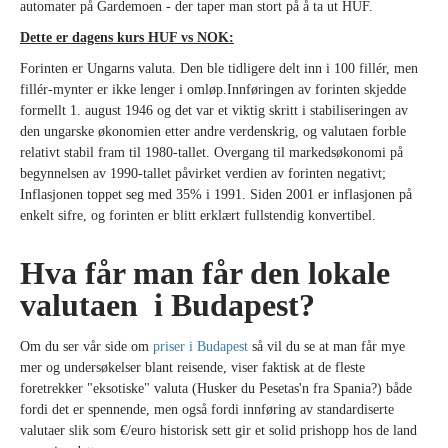
automater på Gardemoen - der taper man stort på å ta ut HUF.
Dette er dagens kurs HUF vs NOK:
Forinten er Ungarns valuta. Den ble tidligere delt inn i 100 fillér, men
fillér-mynter er ikke lenger i omløp.Innføringen av forinten skjedde
formellt 1. august 1946 og det var et viktig skritt i stabiliseringen av
den ungarske økonomien etter andre verdenskrig, og valutaen forble
relativt stabil fram til 1980-tallet. Overgang til markedsøkonomi på
begynnelsen av 1990-tallet påvirket verdien av forinten negativt;
Inflasjonen toppet seg med 35% i 1991. Siden 2001 er inflasjonen på
enkelt sifre, og forinten er blitt erklært fullstendig konvertibel.
Hva får man får den lokale
valutaen i Budapest?
Om du ser vår side om
priser i Budapest
så vil du se at man får mye
mer og undersøkelser blant reisende, viser faktisk at de fleste
foretrekker "eksotiske" valuta (Husker du Pesetas'n fra Spania?) både
fordi det er spennende, men også fordi innføring av standardiserte
valutaer slik som €/euro historisk sett gir et solid prishopp hos de land