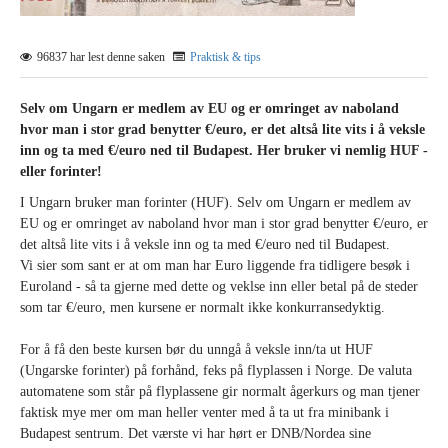
96837 har lest denne saken
Praktisk & tips
Selv om Ungarn er medlem av EU og er omringet av naboland
hvor man i stor grad benytter €/euro, er det altså lite vits i å veksle
inn og ta med €/euro ned til Budapest. Her bruker vi nemlig HUF -
eller forinter!
I Ungarn bruker man forinter (HUF). Selv om Ungarn er medlem av
EU og er omringet av naboland hvor man i stor grad benytter €/euro, er
det altså lite vits i å veksle inn og ta med €/euro ned til Budapest.
Vi sier som sant er at om man har Euro liggende fra tidligere besøk i
Euroland - så ta gjerne med dette og veklse inn eller betal på de steder
som tar €/euro, men kursene er normalt ikke konkurransedyktig.
For å få den beste kursen bør du unngå å veksle inn/ta ut HUF
(Ungarske forinter) på forhånd, feks på flyplassen i Norge. De valuta
automatene som står på flyplassene gir normalt ågerkurs og man tjener
faktisk mye mer om man heller venter med å ta ut fra minibank i
Budapest sentrum. Det værste vi har hørt er DNB/Nordea sine