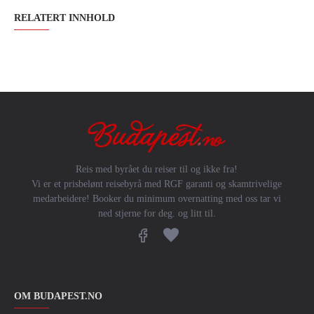
RELATERT INNHOLD
Reis med byrået du reiser til og ikke fra!
Vi er et prisbelønt reisebyrå med RGF garanti og skamtrivelige
medarbeidere! Booker du minimum overnatting med oss tar vi
ned stjerne for deg. og litt til.
OM BUDAPEST.NO