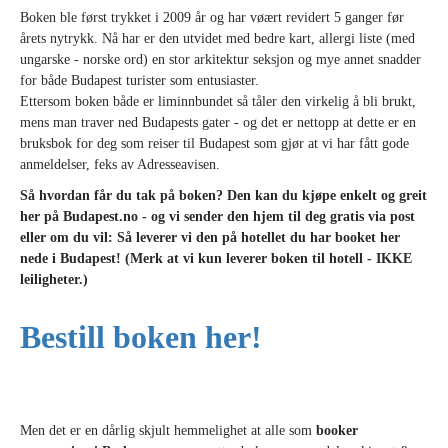
Boken ble først trykket i 2009 år og har vøært revidert 5 ganger før
årets nytrykk. Nå har er den utvidet med bedre kart, allergi liste (med
ungarske - norske ord) en stor arkitektur seksjon og mye annet snadder
for både Budapest turister som entusiaster.
Ettersom boken både er liminnbundet så tåler den virkelig å bli brukt,
mens man traver ned Budapests gater - og det er nettopp at dette er en
bruksbok for deg som reiser til Budapest som gjør at vi har fått gode
anmeldelser, feks av Adresseavisen.
Så hvordan får du tak på boken? Den kan du kjøpe enkelt og greit
her på Budapest.no - og vi sender den hjem til deg gratis via post
eller om du vil: Så leverer vi den på hotellet du har booket her
nede i Budapest! (Merk at vi kun leverer boken til hotell - IKKE
leiligheter.)
Bestill boken her!
Men det er en dårlig skjult hemmelighet at alle som
booker