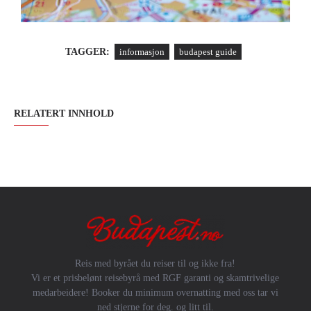
TAGGER:
informasjon
budapest guide
RELATERT INNHOLD
Reis med byrået du reiser til og ikke fra!
Vi er et prisbelønt reisebyrå med RGF garanti og skamtrivelige
medarbeidere! Booker du minimum overnatting med oss tar vi
ned stjerne for deg. og litt til.