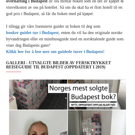
overnatting i Budapest
av oss mottar boken som en del av kjøpet &
vinvelkomst av oss på hotellet. Så om du skal ha et flott hotell til en
god pris i Budapest, så får du boken med på kjøpet.
I tillegg gir våre lisensierte guider ut boken til deg som
booker guidet tur i Budapest
, enten du vil ha den originale norske
byvandringen eller en minibussguide med en norsktalende guide som
viser deg Budapests gater!
Klikk her for å lese mer om guidede turer i Budapest!
GALLERI - UTVALGTE BILDER AV FERSKTRYKKET
REISEGUIDE TIL BUDAPEST (OPPDATERT I 2019)