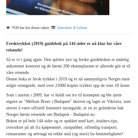
7630 har lest denne saken
Aktiviteter & bybruk
Fersktrykket (2019) guidebok på 144 sider er nå klar for våre
reisende!
Så er vi i gang igjen. Den splitter nye og ferske guideboken er endelig
ankommet kontoret og de første 200 eksemplarene er allerede gitt ut til
våre reisende.
Denne boka er fersk trykket i 2019 og er nå sannsynligvis Norges mest
solgte reiseguide, med over 25000 kopier trykket opp de siste 10 årene.
Som i starten i 2009, har vi holdt oss tro til konseptet og ble sjette
utgave av "Mellom Broer i Budapest" skrevet og laget av Viktoria, som
utover å være offisiell lisensiert turistguide, er en av gründerne bak
Norges første reiseside om Budapest - Budapest.no.
Boken er på hele 144 sider og er spekket med kart, insiders-tips,
oversikter på alt fra kjøpesenter, ruinpubber, offentlig transport,
restauranter og selvsagt en rekke små (og store) by-hemmeligheter!