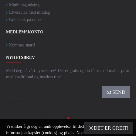
Minibussguideing
Elvecruice med middag
Guidebok på norsk
MEDLEMSKONTO
Kommer snart!
NYHETSBREV
Meld deg på vårt nyhetsbrev! Det er gratis og du får max 4 mailer pr år
med knalltilbud og insiders tips!
SEND
CAPTCHA
Vennligst fullfør capthcaen nedenfor
Vi ønsker å gi deg en unik opplevelse, til dette bruker vi
DET ER GREIT!
informasjonskapsler (cookies) og pixels. Noen av disse er