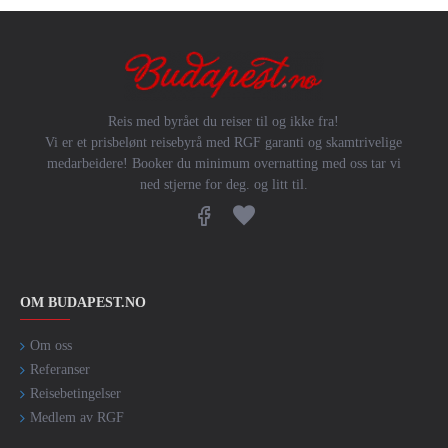
Reis med byrået du reiser til og ikke fra!
Vi er et prisbelønt reisebyrå med RGF garanti og skamtrivelige
medarbeidere! Booker du minimum overnatting med oss tar vi
ned stjerne for deg. og litt til.
OM BUDAPEST.NO
Om oss
Referanser
Reisebetingelser
Medlem av RGF